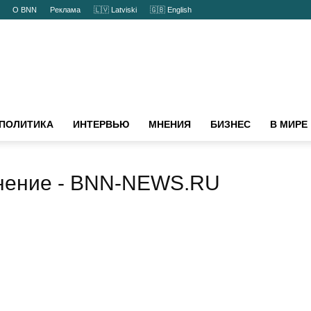
ты
О BNN
Реклама
🇱🇻 Latviski
🇬🇧 English
ПОЛИТИКА
ИНТЕРВЬЮ
МНЕНИЯ
БИЗНЕС
В МИРЕ
нение
- BNN-NEWS.RU