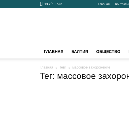
C
13.2
Главная
Контак
Рига
bnn-
news.ru
–
АКТУАЛЬНО
О
БАЛТИИ
ГЛАВНАЯ
БАЛТИЯ
ОБЩЕСТВО
И
МИРЕ
Главная
Теги
массовое захоронение
Тег: массовое захоро