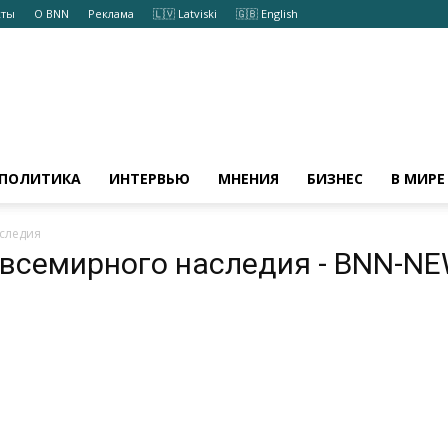
кты
О BNN
Реклама
🇱🇻 Latviski
🇬🇧 English
ПОЛИТИКА
ИНТЕРВЬЮ
МНЕНИЯ
БИЗНЕС
В МИРЕ
аследия
в всемирного наследия
- BNN-NE