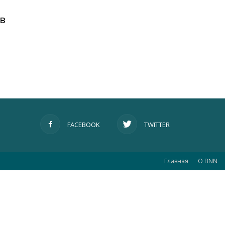
в
FACEBOOK
TWITTER
Главная
О BNN