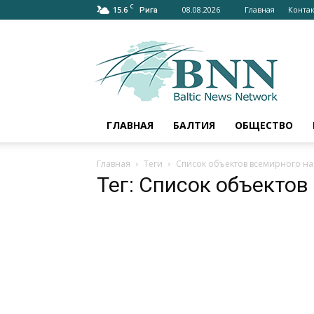
C
15.6
08.08.2026
Главная
Конта
Рига
bnn-
news.ru
–
АКТУАЛЬНО
О
БАЛТИИ
ГЛАВНАЯ
БАЛТИЯ
ОБЩЕСТВО
И
МИРЕ
Главная
Теги
Список объектов всемирного н
Тег: Список объекто