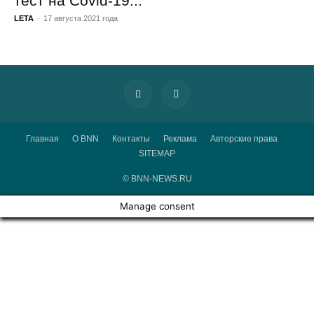
тест на Covid-19...
LETA
-
17 августа 2021 года
Главная
О BNN
Контакты
Реклама
Авторские права
SITEMAP
© BNN-NEWS.RU
Manage consent