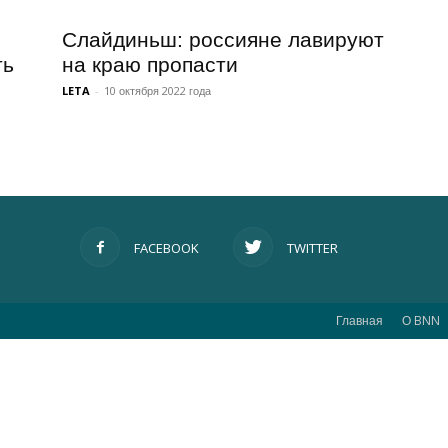
Слайдиньш: россияне лавируют
на краю пропасти
LETA
-
10 октября 2022 года
FACEBOOK
TWITTER
Главная
О BNN