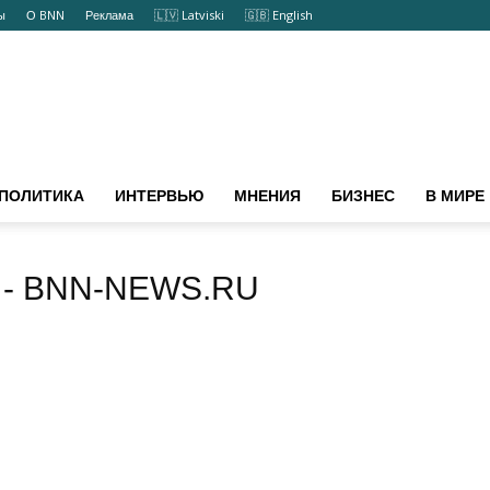
кты
О BNN
Реклама
🇱🇻 Latviski
🇬🇧 English
ПОЛИТИКА
ИНТЕРВЬЮ
МНЕНИЯ
БИЗНЕС
В МИРЕ
- BNN-NEWS.RU