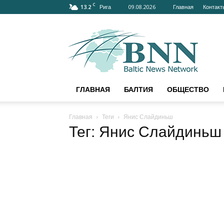
C
13.2
09.08.2026
Главная
Конта
Рига
bnn-
news.ru
–
АКТУАЛЬНО
О
БАЛТИИ
ГЛАВНАЯ
БАЛТИЯ
ОБЩЕСТВО
И
МИРЕ
Главная
Теги
Янис Слайдиньш
Тег: Янис Слайдиньш