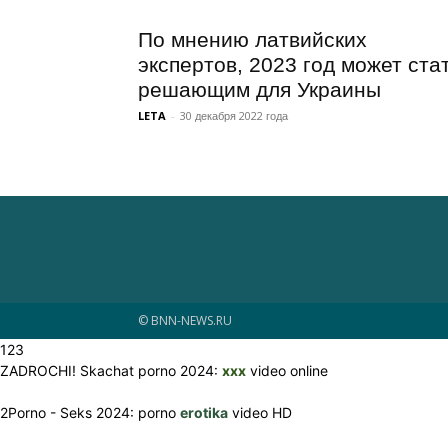
По мнению латвийских
экспертов, 2023 год может
стать решающим для Украины
LETA
-
30 декабря 2022 года
© BNN-NEWS.RU
123
ZADROCHI! Skachat porno 2024:
xxx
video online
2Porno - Seks 2024: porno
erotika
video HD