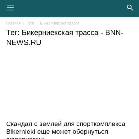
Главная
Теги
Бикерниекская трасса
Тег: Бикерниекская трасса
- BNN-
NEWS.RU
Скандал с землей для спорткомплекса
Biķernieki еще может обернуться