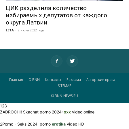
ЦИК разделила количество
избираемых депутатов от каждого
округа Латвии
LETA
-
2 июня 2022 года
Главная
О BNN
Контакты
Реклама
Авторские права
SITEMAP
© BNN-NEWS.RU
123
ZADROCHI! Skachat porno 2024:
xxx
video online
2Porno - Seks 2024: porno
erotika
video HD