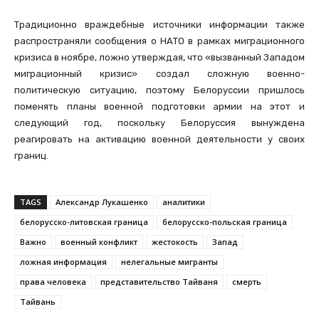
Традиционно враждебные источники информации также
распространяли сообщения о НАТО в рамках миграционного
кризиса в ноябре, ложно утверждая, что «вызванный Западом
миграционный кризис» создал сложную военно-
политическую ситуацию, поэтому Белоруссии пришлось
поменять планы военной подготовки армии на этот и
следующий год, поскольку Белоруссия вынуждена
реагировать на активацию военной деятельности у своих
границ.
TAGS
Александр Лукашенко
аналитики
белорусско-литовская граница
белорусско-польская граница
Важно
военный конфликт
жестокость
Запад
ложная информация
нелегальные мигранты
права человека
представительство Тайваня
смерть
Тайвань