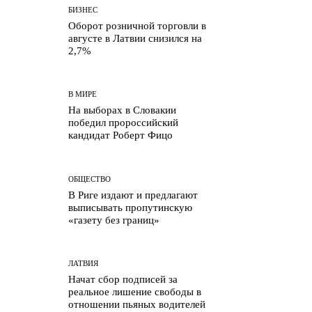
БИЗНЕС
Оборот розничной
торговли в августе в
Латвии снизился на 2,7%
В МИРЕ
На выборах в Словакии
победил пророссийский
кандидат Роберт Фицо
ОБЩЕСТВО
В Риге издают и
предлагают выписывать
пропутинскую «газету без
границ»
ЛАТВИЯ
Начат сбор подписей за
реальное лишение свободы
в отношении пьяных
водителей