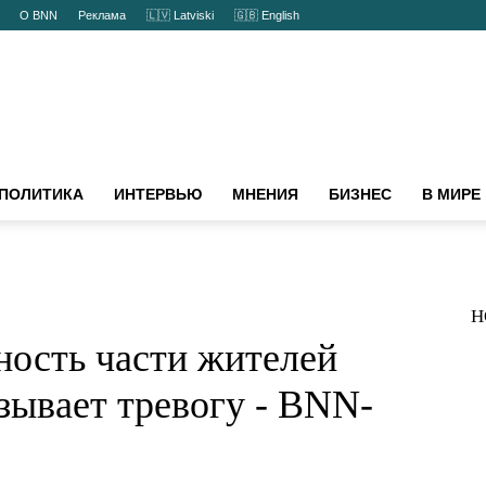
ты
О BNN
Реклама
🇱🇻 Latviski
🇬🇧 English
ПОЛИТИКА
ИНТЕРВЬЮ
МНЕНИЯ
БИЗНЕС
В МИРЕ
Н
яльность части
 к стране вызывает
EWS.RU