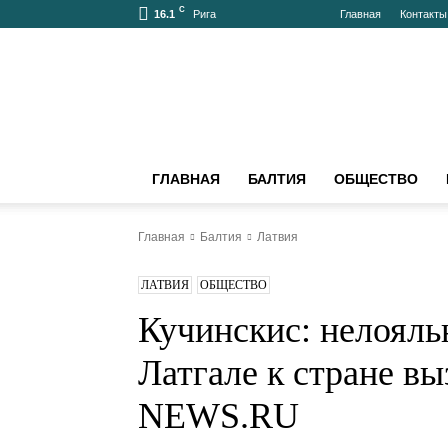
C
16.1
Главная
Контак
Рига
bnn-
news.ru
–
АКТУАЛЬНО
О
БАЛТИИ
ГЛАВНАЯ
БАЛТИЯ
ОБЩЕСТВО
И
МИРЕ
Главная
Балтия
Латвия
ЛАТВИЯ
ОБЩЕСТВО
Кучинскис: нело
жителей Латгале
тревогу - BNN-N