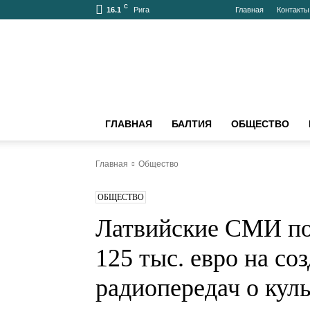
C
16.1
Рига
Главная
Контакты
bnn-
news.ru
–
АКТУАЛЬНО
О
БАЛТИИ
ГЛАВНАЯ
БАЛТИЯ
ОБЩЕСТВО
И
МИРЕ
Главная
Общество
ОБЩЕСТВО
Латвийские СМИ по
125 тыс. евро на соз
радиопередач о ку