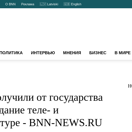
О BNN
Реклама
🇱🇻 Latviski
🇬🇧 English
ПОЛИТИКА
ИНТЕРВЬЮ
МНЕНИЯ
БИЗНЕС
В МИРЕ
Н
лучили от государства
дание теле- и
льтуре - BNN-NEWS.RU