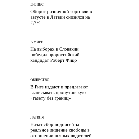
БИЗНЕС
Оборот розничной
торговли в августе в
Латвии снизился на 2,7%
В МИРЕ
На выборах в Словакии
победил пророссийский
кандидат Роберт Фицо
ОБЩЕСТВО
В Риге издают и
предлагают выписывать
пропутинскую «газету без
границ»
ЛАТВИЯ
Начат сбор подписей за
реальное лишение свободы
в отношении пьяных
водителей