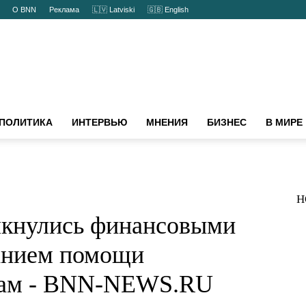
ты
О BNN
Реклама
🇱🇻 Latviski
🇬🇧 English
ПОЛИТИКА
ИНТЕРВЬЮ
МНЕНИЯ
БИЗНЕС
В МИРЕ
Н
толкнулись
удностями с
щи украинским