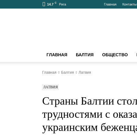
C
14.7
Главная
Контак
Рига
bnn-
news.ru
–
АКТУАЛЬНО
О
БАЛТИИ
ГЛАВНАЯ
БАЛТИЯ
ОБЩЕСТВО
И
МИРЕ
Главная
Балтия
Латвия
ЛАТВИЯ
Страны Балтии с
финансовыми тр
оказанием помо