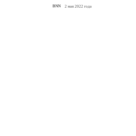
беженцам - BNN
BNN
2 мая 2022 года
Facebook
Twitter
Te