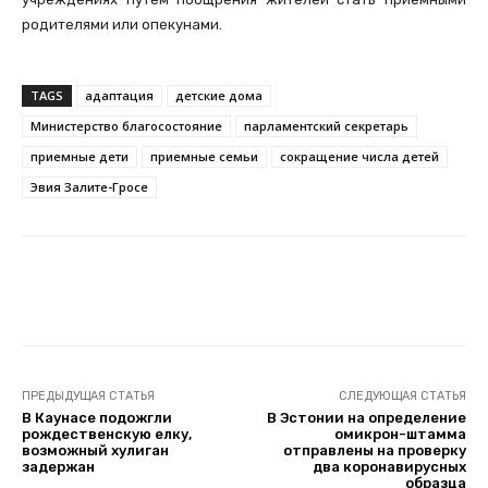
родителями или опекунами.
TAGS
адаптация
детские дома
Министерство благосостояние
парламентский секретарь
приемные дети
приемные семьи
сокращение числа детей
Эвия Залите-Гросе
Facebook
Twitter
Telegram
ПРЕДЫДУЩАЯ СТАТЬЯ
СЛЕДУЮЩАЯ СТАТЬЯ
В Каунасе подожгли
В Эстонии на определение
рождественскую елку,
омикрон-штамма
возможный хулиган
отправлены на проверку
задержан
два коронавирусных
образца