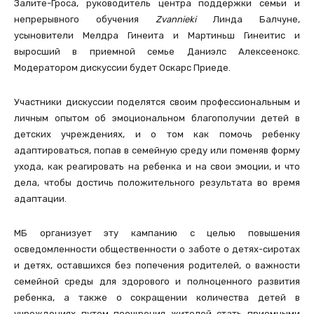
Залите-Гроса, руководитель центра поддержки семьи и
непрерывного обучения
Zvannieki
Линда Балчуне,
усыновители Мелдра Гинеита и Мартиньш Гинеитис и
выросший в приемной семье Даниэлс Алексеенокс.
Модератором дискуссии будет Оскарс Приеде.
Участники дискуссии поделятся своим профессиональным и
личным опытом об эмоциональном благополучии детей в
детских учреждениях, и о том как помочь ребенку
адаптироваться, попав в семейную среду или поменяв форму
ухода, как реагировать на ребенка и на свои эмоции, и что
дела, чтобы достичь положительного результата во время
адаптации.
МБ организует эту кампанию с целью повышения
осведомленности общественности о заботе о детях-сиротах
и детях, оставшихся без попечения родителей, о важности
семейной среды для здорового и полноценного развития
ребенка, а также о сокращении количества детей в
учреждениях путем поощрения жителей стать приемными