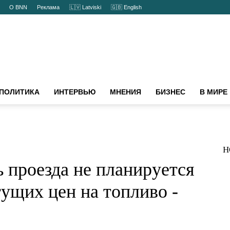
ты
О BNN
Реклама
🇱🇻 Latviski
🇬🇧 English
ПОЛИТИКА
ИНТЕРВЬЮ
МНЕНИЯ
БИЗНЕС
В МИРЕ
Н
сть проезда не
ышать из-за
 топливо - BNN-