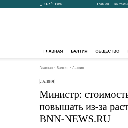
C
14.7
09.08.2026
Главная
Контак
Рига
bnn-
news.ru
–
АКТУАЛЬНО
О
БАЛТИИ
ГЛАВНАЯ
БАЛТИЯ
ОБЩЕСТВО
И
МИРЕ
Главная
Балтия
Латвия
ЛАТВИЯ
Министр: стоимо
планируется пов
растущих цен на