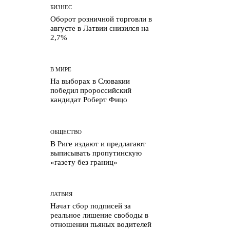
БИЗНЕС
Оборот розничной
торговли в августе в
Латвии снизился на 2,7%
В МИРЕ
На выборах в Словакии
победил пророссийский
кандидат Роберт Фицо
ОБЩЕСТВО
В Риге издают и
предлагают выписывать
пропутинскую «газету без
границ»
ЛАТВИЯ
Начат сбор подписей за
реальное лишение свободы
в отношении пьяных
водителей