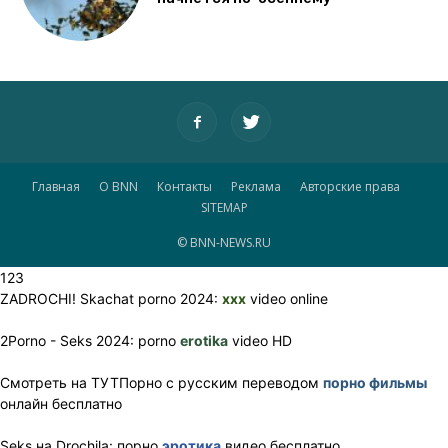
Главная
О BNN
Контакты
Реклама
Авторские права
SITEMAP
© BNN-NEWS.RU
123
ZADROCHI! Skachat porno 2024:
xxx
video online
2Porno - Seks 2024: porno
erotika
video HD
Смотреть на ТУТПорно с русским переводом
порно фильмы
онлайн бесплатно
Seks на Drochila: порно
эротика
видео бесплатно