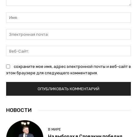
Комментарий:
Им
Эл
поч
Ве
Са
сохраните мое имя, адрес электронной почты и веб-сайт в
этом браузере для следующего комментария.
НОВОСТИ
В МИРЕ
На выборах в Словакии победил