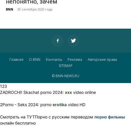
непонятно, зачем
BNN
-
30 сентября 2020 года
Главная
О BNN
Контакты
Реклама
Авторские права
SITEMAP
© BNN-NEWS.RU
123
ZADROCHI! Skachat porno 2024:
xxx
video online
2Porno - Seks 2024: porno
erotika
video HD
Смотреть на ТУТПорно с русским переводом
порно фильмы
онлайн бесплатно