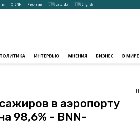
кты
О BNN
Реклама
🇱🇻 Latviski
🇬🇧 English
ПОЛИТИКА
ИНТЕРВЬЮ
МНЕНИЯ
БИЗНЕС
В МИРЕ
Н
ссажиров в аэропорту
на 98,6% - BNN-