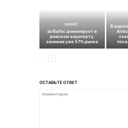
БИЗНЕС
В аэроп
airBaltic доминирует в
Airb
рижском аэропорту,
съе
занимая уже 57% рынка
поса
ОСТАВЬТЕ ОТВЕТ