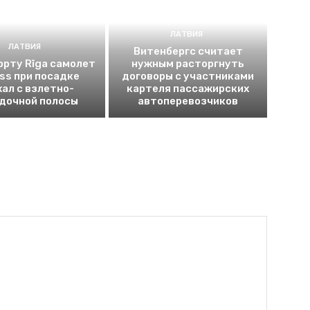
ЛАТВИЯ
ЛАТВИЯ
Витенбергс считает
орту Rīga самолет
нужным расторгнуть
uss при посадке
договоры с участниками
хал с взлетно-
картеля пассажирских
дочной полосы
автоперевозчиков