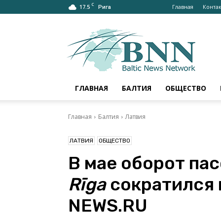
C
17.5
Главная
Конта
Рига
bnn-
news.ru
–
АКТУАЛЬНО
О
БАЛТИИ
ГЛАВНАЯ
БАЛТИЯ
ОБЩЕСТВО
И
МИРЕ
Главная
Балтия
Латвия
ЛАТВИЯ
ОБЩЕСТВО
В мае оборот па
Rīga
сократился 
NEWS.RU