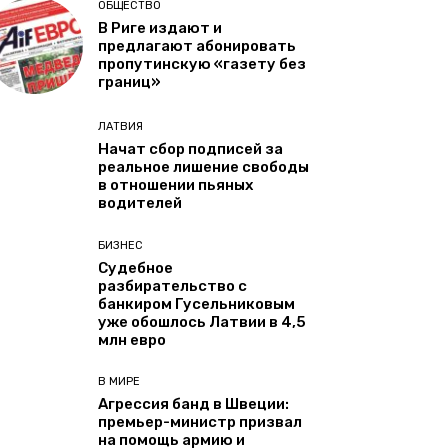
ОБЩЕСТВО
В Риге издают и
предлагают абонировать
пропутинскую «газету без
границ»
ЛАТВИЯ
Начат сбор подписей за
реальное лишение свободы
в отношении пьяных
водителей
БИЗНЕС
Судебное
разбирательство с
банкиром Гусельниковым
уже обошлось Латвии в 4,5
млн евро
В МИРЕ
Агрессия банд в Швеции:
премьер-министр призвал
на помощь армию и