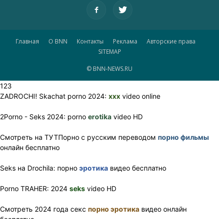
Главная
О BNN
Контакты
Реклама
Авторские права
SITEMAP
© BNN-NEWS.RU
123
ZADROCHI! Skachat porno 2024:
xxx
video online
2Porno - Seks 2024: porno
erotika
video HD
Смотреть на ТУТПорно с русским переводом
порно фильмы
онлайн бесплатно
Seks на Drochila: порно
эротика
видео бесплатно
Porno TRAHER: 2024
seks
video HD
Смотреть 2024 года секс
порно эротика
видео онлайн