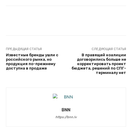
Facebook
Twitter
Telegram
ПРЕДЫДУЩАЯ СТАТЬЯ
СЛЕДУЮЩАЯ СТАТЬЯ
Известные бренды ушли с
В правящей коалиции
российского рынка, но
договорились больше не
продукция по-прежнему
корректировать проект
доступна в продаже
бюджета, решений по СПГ-
терминалу нет
BNN
https://bnn.lv