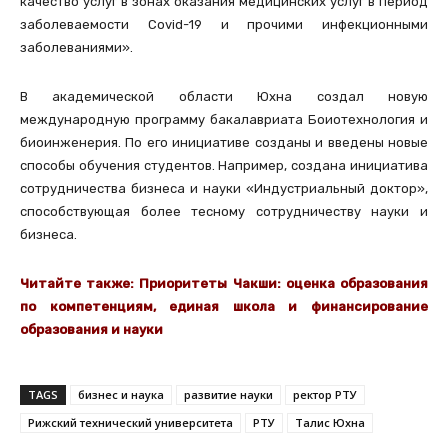
качество услуг в зонах оказания медицинских услуг в период
заболеваемости Covid-19 и прочими инфекционными
заболеваниями».
В академической области Юхна создал новую
международную программу бакалавриата Боиотехнология и
биоинженерия. По его инициативе созданы и введены новые
способы обучения студентов. Например, создана инициатива
сотрудничества бизнеса и науки «Индустриальный доктор»,
способствующая более тесному сотрудничеству науки и
бизнеса.
Читайте также:
Приоритеты Чакши: оценка образования
по компетенциям, единая школа и финансирование
образования и науки
TAGS
бизнес и наука
развитие науки
ректор РТУ
Рижский технический университета
РТУ
Талис Юхна