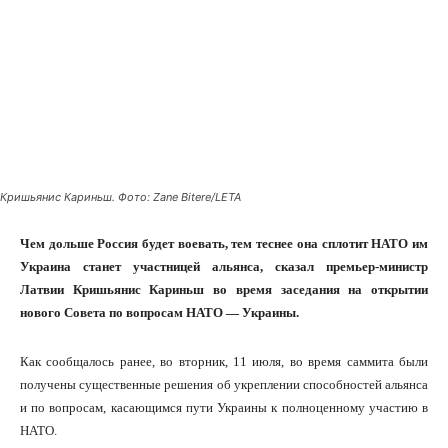
Кришьянис Кариньш. Фото: Zane Bitere/LETA
Чем дольше Россия будет воевать, тем теснее она
сплотит НАТО им Украина станет участницей альянса,
Baltic News Network использует куки-файлы, чтобы
подстраивать контент под предпочтения читателей и
сказал премьер-министр Латвии Кришьянис Кариньш во
анализировать поток новостей. Куки-файлы можно
время заседания на открытии нового Совета по вопросам
удалить в любое время. Сообщаем, что куки-файлы
НАТО — Украины.
могут использовать также наши партнеры, например,
когда Вы читаете новости BNN в социальных сетях.
Как сообщалось ранее, во вторник, 11 июля, во время саммита
Cookie settings
Согласен
были получены существенные решения об укреплении
способностей альянса и по вопросам, касающимся пути