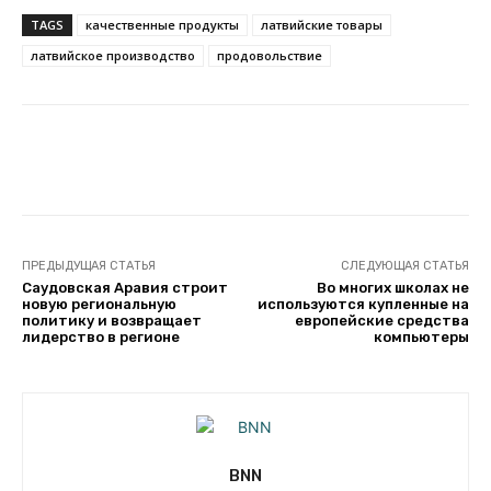
TAGS
качественные продукты
латвийские товары
латвийское производство
продовольствие
Facebook
Twitter
Telegram
ПРЕДЫДУЩАЯ СТАТЬЯ
СЛЕДУЮЩАЯ СТАТЬЯ
Саудовская Аравия строит
Во многих школах не
новую региональную
используются купленные на
политику и возвращает
европейские средства
лидерство в регионе
компьютеры
BNN