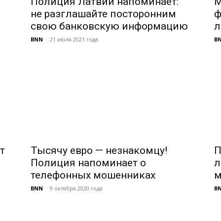
Полиция Латвии напоминает:
M
не разглашайте посторонним
ф
свою банковскую информацию
л
BNN
-
21 июля 2021 года
B
т
Тысячу евро — незнакомцу!
П
Полиция напоминает о
л
телефонных мошенниках
м
BNN
-
9 октября 2020 года
B