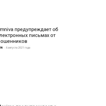
mniva предупреждает об
лектронных письмах от
ошенников
NN
-
6 августа 2021 года