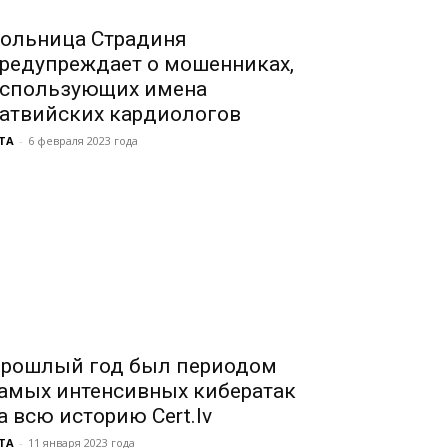
ольница Страдиня
редупреждает о мошенниках,
спользующих имена
атвийских кардиологов
TA
-
6 февраля 2023 года
рошлый год был периодом
амых интенсивных кибератак
а всю историю Cert.lv
TA
-
11 января 2023 года