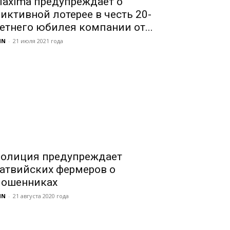
axima предупреждает о
иктивной лотерее в честь 20-
етнего юбилея компании от...
NN
-
21 июля 2021 года
олиция предупреждает
атвийских фермеров о
ошенниках
NN
-
21 августа 2020 года