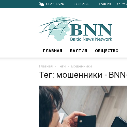
C
13.2
07.08.2026
Главная
Конта
Рига
bnn-
news.ru
–
АКТУАЛЬНО
О
БАЛТИИ
ГЛАВНАЯ
БАЛТИЯ
ОБЩЕСТВО
И
МИРЕ
Главная
Теги
мошенники
Тег: мошенники
- BNN