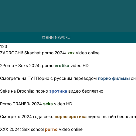
© BNN-NEWS.RU
123
ZADROCHI! Skachat porno 2024:
xxx
video online
2Porno - Seks 2024: porno
erotika
video HD
Смотреть на ТУТПорно с русским переводом
порно фильмы
он
Seks на Drochila: порно
эротика
видео бесплатно
Porno TRAHER: 2024
seks
video HD
Смотреть 2024 года секс
порно эротика
видео онлайн бесплат
XXX 2024: Sex school
porno
video online