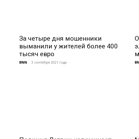
За четыре дня мошенники
O
выманили у жителей более 400
э
тысяч евро
м
BNN
-
3 сентября 2021 года
B