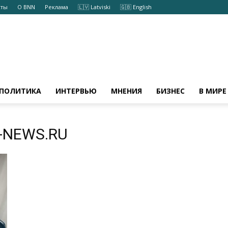
кты
О BNN
Реклама
🇱🇻 Latviski
🇬🇧 English
ПОЛИТИКА
ИНТЕРВЬЮ
МНЕНИЯ
БИЗНЕС
В МИРЕ
-NEWS.RU