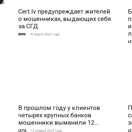
Cert.lv предупреждает жителей
Б
о мошенниках, выдающих себя
п
за СГД
и
л
BNN
-
10 марта 2023 года
LE
В прошлом году у клиентов
П
четырех крупных банков
с
мошенники выманили 12...
з
LETA
-
13 января 2023 года
LE