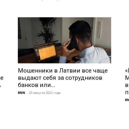
Мошенники в Латвии все чаще
«
е
выдают себя за сотрудников
М
A
банков или...
в
п
BNN
-
23 августа 2022 года
B