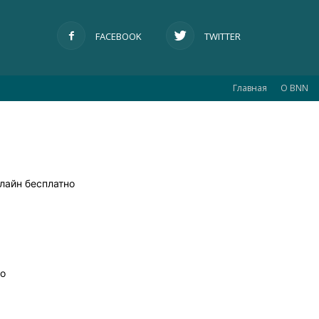
FACEBOOK
TWITTER
Главная
О BNN
лайн бесплатно
но