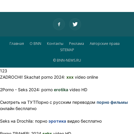
Главная
О BNN
Контакты
Реклама
Авторские права
SITEMAP
© BNN-NEWS.RU
123
ZADROCHI! Skachat porno 2024:
xxx
video online
2Porno - Seks 2024: porno
erotika
video HD
Смотреть на ТУТПорно с русским переводом
порно фильмы
онлайн бесплатно
Seks на Drochila: порно
эротика
видео бесплатно
Porno TRAHER: 2024
seks
video HD